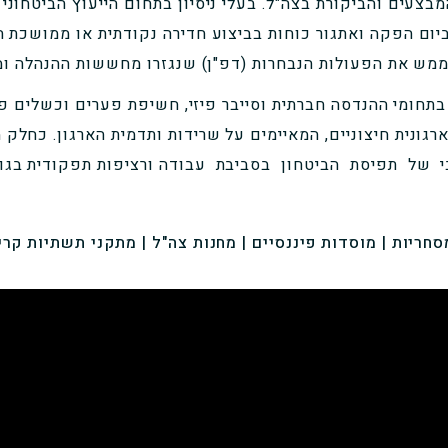
בצעים והביקורת בצה"ל. בעלי ניסיון בתחום הייעוץ הביטחוני
ביום הפקה ואתגור כוחות בביצוע חדירה נקודתית או ממושכת 
לממש את הפעולות הנבחרות (דפ"ן) שנגזרו מחששות ההנהלה ומא
חומי ההנדסה חברתית וסייבר פיזי, חשיפת פערים וכשלים פנ
רגונית חיצוניים, המאיימים על שרידות ותדמית הארגון. כחלק 
בי של תפיסת הביטחון בסביבת עבודה ורציפות תפקודית בג
חריות | מוסדות פיננסיים | מחנות צה"ל | מתקני תשתיות קריט