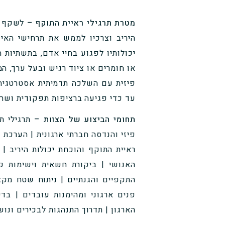
מטרת תרגילי ראיית התוקף –
לשקף תמ
היריב וצרכיו לממש את תרחישי האיו
יכולותיו לפגוע בחיי אדם, בתשתיות ח
או חומרים או ציוד רגיש ובעל ערך, ה
פיזית עם השלכה תדמיתית אסטרטגית,
עד כדי פגיעה ברציפות תפקודית ושרי
תחומי הביצוע של הצוות –
תרגילי ת
פיזי והנדסה חברתי ארגונית | הערכת 
ראיית התוקף והוכחת יכולות היריב |
האנושי | ביקורת חשאית וישימות פנ
התקפיים והגנתיים | ניתוח שטח מקצו
פנים ארגוני ומהימנות עובדים | בד
הארגון | תדרוך התנהגות לבכירים ונו