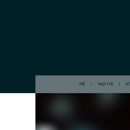
וג
צרו קשר
HE
EN